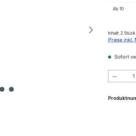
Ab
10
Inhalt:
2 Stück
Preise inkl
Sofort ver
Produkt
Produktnu