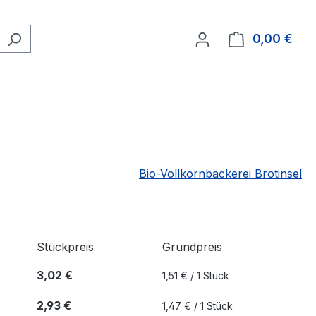
0,00 €
Ware
Bio-Vollkornbäckerei Brotinsel
Stückpreis
Grundpreis
3,02 €
1,51 € / 1 Stück
2,93 €
1,47 € / 1 Stück