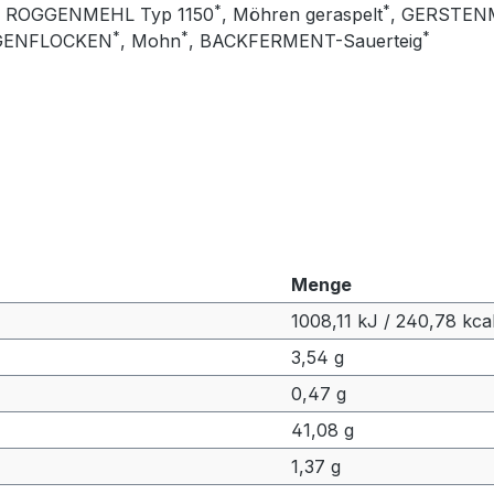
*
*
, ROGGENMEHL Typ 1150
, Möhren geraspelt
, GERSTEN
*
*
*
GENFLOCKEN
, Mohn
, BACKFERMENT-Sauerteig
Menge
1008,11 kJ / 240,78 kca
3,54 g
0,47 g
41,08 g
1,37 g