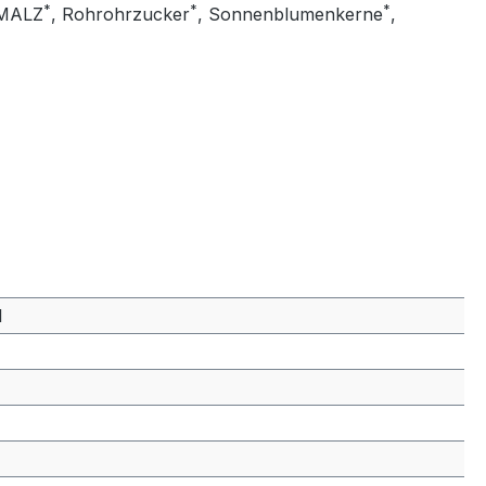
*
*
*
MALZ
, Rohrohrzucker
, Sonnenblumenkerne
,
l