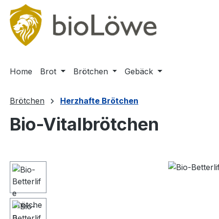
m Hauptinhalt springen
Zur Suche springen
Zur Hauptnavigation springen
Home
Brot
Brötchen
Gebäck
Brötchen
Herzhafte Brötchen
Bio-Vitalbrötchen
Bildergalerie überspringen