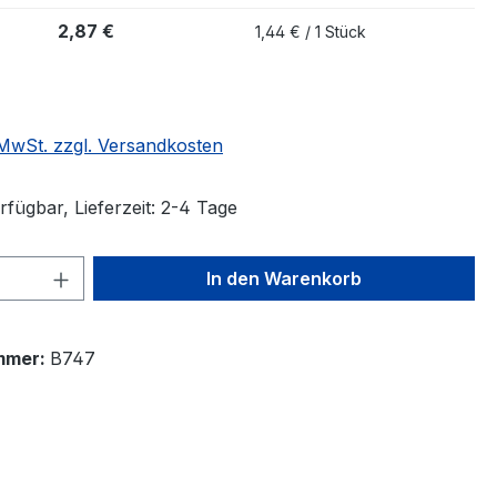
2,87 €
1,44 € / 1 Stück
. MwSt. zzgl. Versandkosten
fügbar, Lieferzeit: 2-4 Tage
 Anzahl: Gib den gewünschten Wert ein 
In den Warenkorb
mmer:
B747